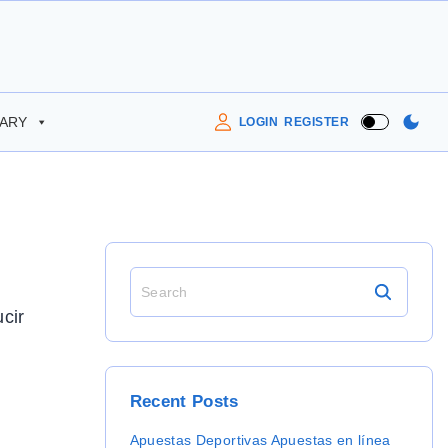
RARY
LOGIN
REGISTER
S
e
cir
a
r
c
r
h
Recent
Posts
f
o
Apuestas Deportivas Apuestas en línea