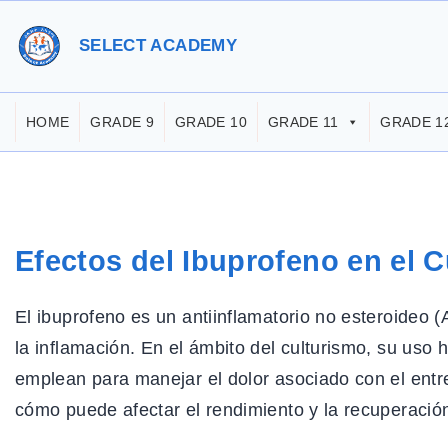
S
k
SELECT ACADEMY
i
p
HOME
GRADE 9
GRADE 10
GRADE 11
GRADE 1
t
o
c
o
Efectos del Ibuprofeno en el 
n
t
El ibuprofeno es un antiinflamatorio no esteroideo (
e
la inflamación. En el ámbito del culturismo, su uso 
n
emplean para manejar el dolor asociado con el entr
t
cómo puede afectar el rendimiento y la recuperació