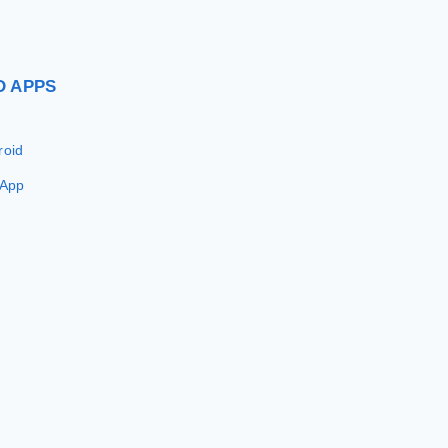
D
APPS
roid
 App