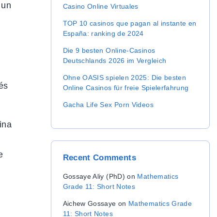
r
 un
Casino Online Virtuales
:
TOP 10 casinos que pagan al instante en
España: ranking de 2024
Die 9 besten Online-Casinos
Deutschlands 2026 im Vergleich
Ohne OASIS spielen 2025: Die besten
és
Online Casinos für freie Spielerfahrung
Gacha Life Sex Porn Videos
ina
e
Recent
Comments
Gossaye Aliy (PhD)
on
Mathematics
Grade 11: Short Notes
Aichew Gossaye
on
Mathematics Grade
11: Short Notes