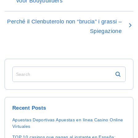
voor Bodybuilders
Perché il Clenbuterolo non “brucia” i grassi –
Spiegazione
S
e
a
r
c
h
Recent
Posts
f
o
Apuestas Deportivas Apuestas en línea Casino Online
r
Virtuales
:
TOP 10 casinos que pagan al instante en España: