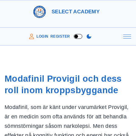
S
SELECT ACADEMY
k
i
p
LOGIN
REGISTER
t
o
c
o
Modafinil Provigil och dess
n
roll inom kroppsbyggande
t
e
Modafinil, som är känt under varumärket Provigil,
n
är en medicin som ofta används för att behandla
t
sömnstörningar såsom narkolepsi. Men dess
effekter på kognitiv funktion och energi har också