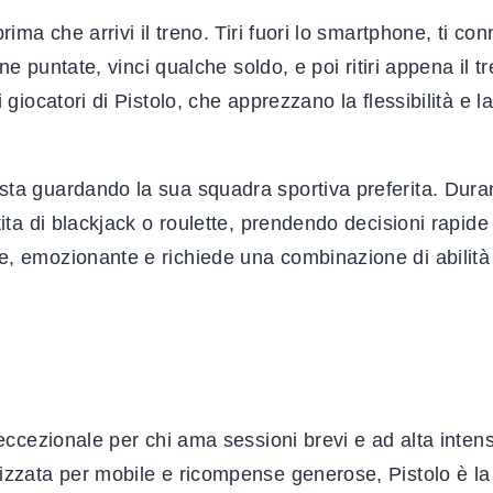
ma che arrivi il treno. Tiri fuori lo smartphone, ti conn
ne puntate, vinci qualche soldo, e poi ritiri appena il t
giocatori di Pistolo, che apprezzano la flessibilità e la
sta guardando la sua squadra sportiva preferita. Dura
ita di blackjack o roulette, prendendo decisioni rapide
e, emozionante e richiede una combinazione di abilità
eccezionale per chi ama sessioni brevi e ad alta intens
izzata per mobile e ricompense generose, Pistolo è la