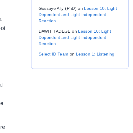
Gossaye Aliy (PhD)
on
Lesson 10: Light
Dependent and Light Independent
a
Reaction
poi
DAWIT TADEGE
on
Lesson 10: Light
Dependent and Light Independent
Reaction
.
Select ID Team
on
Lesson 1: Listening
al
te
ere