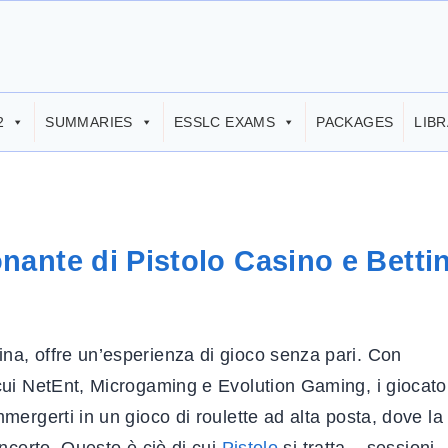
2
SUMMARIES
ESSLC EXAMS
PACKAGES
LIB
ante di Pistolo Casino e Betti
na, offre un’esperienza di gioco senza pari. Con
cui NetEnt, Microgaming e Evolution Gaming, i giocato
mergerti in un gioco di roulette ad alta posta, dove la
incerto. Questo è ciò di cui
Pistolo
si tratta – sessioni