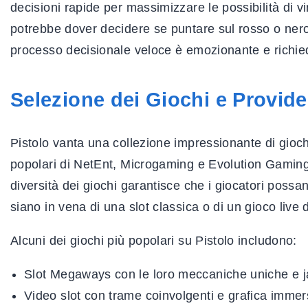
decisioni rapide per massimizzare le possibilità di vi
potrebbe dover decidere se puntare sul rosso o nero
processo decisionale veloce è emozionante e richied
Selezione dei Giochi e Provide
Pistolo vanta una collezione impressionante di giochi
popolari di NetEnt, Microgaming e Evolution Gaming,
diversità dei giochi garantisce che i giocatori pos
siano in vena di una slot classica o di un gioco live 
Alcuni dei giochi più popolari su Pistolo includono:
Slot Megaways con le loro meccaniche uniche e 
Video slot con trame coinvolgenti e grafica immer