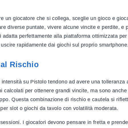
e un giocatore che si collega, sceglie un gioco e gioc
e diverse puntate, vivere alcune vincite e perdite, e 
si adatta perfettamente alla piattaforma ottimizzata per
e uscire rapidamente dai giochi sul proprio smartphone
 al Rischio
a intensità su Pistolo tendono ad avere una tolleranza 
hi calcolati per ottenere grandi vincite, ma sono anche
oppo. Questa combinazione di rischio e cautela si riflet
per slot o giochi da tavolo con volatilità moderata.
sessioni. I giocatori devono pensare in fretta e prend