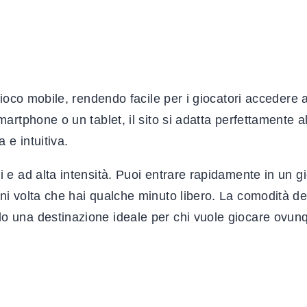
gioco mobile, rendendo facile per i giocatori accedere a
martphone o un tablet, il sito si adatta perfettamente a
 e intuitiva.
i e ad alta intensità. Puoi entrare rapidamente in un g
ni volta che hai qualche minuto libero. La comodità de
lo una destinazione ideale per chi vuole giocare ovun