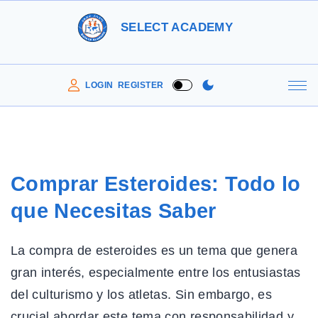
S
SELECT ACADEMY
k
i
p
LOGIN
REGISTER
t
o
c
o
Comprar Esteroides: Todo lo
n
que Necesitas Saber
t
e
La compra de esteroides es un tema que genera
n
gran interés, especialmente entre los entusiastas
t
del culturismo y los atletas. Sin embargo, es
crucial abordar este tema con responsabilidad y