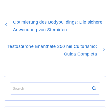
Optimierung des Bodybuildings: Die sichere
Anwendung von Steroiden
Testosterone Enanthate 250 nel Culturismo:
Guida Completa
S
e
a
r
c