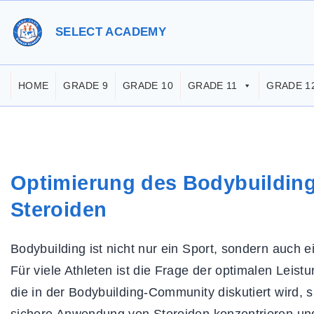
S
k
SELECT ACADEMY
i
p
HOME
GRADE 9
GRADE 10
GRADE 11
GRADE 1
t
o
c
o
Optimierung des Bodybuildin
n
t
Steroiden
e
Bodybuilding ist nicht nur ein Sport, sondern auch e
n
Für viele Athleten ist die Frage der optimalen Lei
t
die in der Bodybuilding-Community diskutiert wird, s
sichere Anwendung von Steroiden konzentrieren un