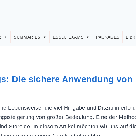
2
SUMMARIES
ESSLC EXAMS
PACKAGES
LIB
gs: Die sichere Anwendung von
ine Lebensweise, die viel Hingabe und Disziplin erford
stungssteigerung von großer Bedeutung. Eine der Metho
ind Steroide. In diesem Artikel möchten wir uns auf di
d die dazugehörigen Aspekte beleuchten.