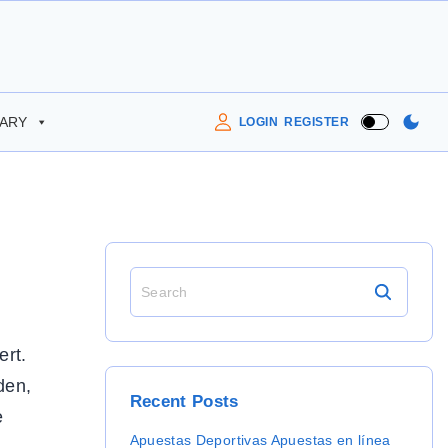
RARY
LOGIN
REGISTER
S
e
a
r
ert.
c
den,
h
Recent
Posts
f
e
o
Apuestas Deportivas Apuestas en línea