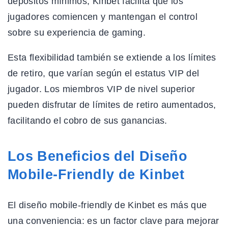
depósitos mínimos, Kinbet facilita que los
jugadores comiencen y mantengan el control
sobre su experiencia de gaming.
Esta flexibilidad también se extiende a los límites
de retiro, que varían según el estatus VIP del
jugador. Los miembros VIP de nivel superior
pueden disfrutar de límites de retiro aumentados,
facilitando el cobro de sus ganancias.
Los Beneficios del Diseño
Mobile-Friendly de Kinbet
El diseño mobile-friendly de Kinbet es más que
una conveniencia: es un factor clave para mejorar