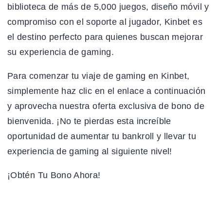
biblioteca de más de 5,000 juegos, diseño móvil y
compromiso con el soporte al jugador, Kinbet es
el destino perfecto para quienes buscan mejorar
su experiencia de gaming.
Para comenzar tu viaje de gaming en Kinbet,
simplemente haz clic en el enlace a continuación
y aprovecha nuestra oferta exclusiva de bono de
bienvenida. ¡No te pierdas esta increíble
oportunidad de aumentar tu bankroll y llevar tu
experiencia de gaming al siguiente nivel!
¡Obtén Tu Bono Ahora!