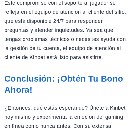
Este compromiso con el soporte al jugador se
refleja en el equipo de atención al cliente del sitio,
que está disponible 24/7 para responder
preguntas y atender inquietudes. Ya sea que
tengas problemas técnicos o necesites ayuda con
la gestión de tu cuenta, el equipo de atención al
cliente de Kinbet está listo para asistirte.
Conclusión: ¡Obtén Tu Bono
Ahora!
¿Entonces, qué estás esperando? Únete a Kinbet
hoy mismo y experimenta la emoción del gaming
en línea como nunca antes. Con su extensa