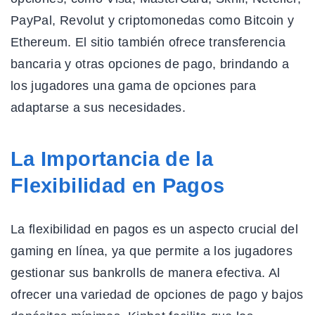
PayPal, Revolut y criptomonedas como Bitcoin y
Ethereum. El sitio también ofrece transferencia
bancaria y otras opciones de pago, brindando a
los jugadores una gama de opciones para
adaptarse a sus necesidades.
La Importancia de la
Flexibilidad en Pagos
La flexibilidad en pagos es un aspecto crucial del
gaming en línea, ya que permite a los jugadores
gestionar sus bankrolls de manera efectiva. Al
ofrecer una variedad de opciones de pago y bajos