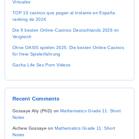
Virtuales
:
TOP 10 casinos que pagan al instante en España:
ranking de 2024
Die 9 besten Online-Casinos Deutschlands 2026 im
Vergleich
Ohne OASIS spielen 2025: Die besten Online Casinos
für freie Spielerfahrung
Gacha Life Sex Porn Videos
Recent
Comments
Gossaye Aliy (PhD)
on
Mathematics Grade 11: Short
Notes
Aichew Gossaye
on
Mathematics Grade 11: Short
Notes