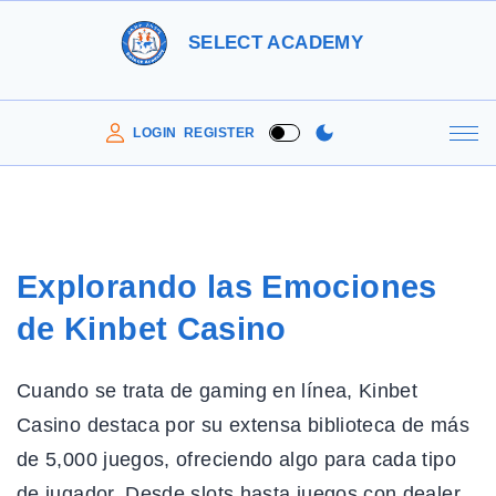
S
SELECT ACADEMY
k
i
p
LOGIN
REGISTER
t
o
c
o
Explorando las Emociones
n
de Kinbet Casino
t
e
Cuando se trata de gaming en línea, Kinbet
n
Casino destaca por su extensa biblioteca de más
t
de 5,000 juegos, ofreciendo algo para cada tipo
de jugador. Desde slots hasta juegos con dealer