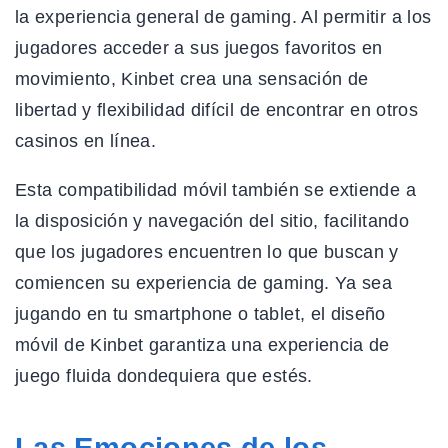
la experiencia general de gaming. Al permitir a los
jugadores acceder a sus juegos favoritos en
movimiento, Kinbet crea una sensación de
libertad y flexibilidad difícil de encontrar en otros
casinos en línea.
Esta compatibilidad móvil también se extiende a
la disposición y navegación del sitio, facilitando
que los jugadores encuentren lo que buscan y
comiencen su experiencia de gaming. Ya sea
jugando en tu smartphone o tablet, el diseño
móvil de Kinbet garantiza una experiencia de
juego fluida dondequiera que estés.