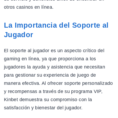
otros casinos en línea.
La Importancia del Soporte al
Jugador
El soporte al jugador es un aspecto crítico del
gaming en línea, ya que proporciona a los
jugadores la ayuda y asistencia que necesitan
para gestionar su experiencia de juego de
manera efectiva. Al ofrecer soporte personalizado
y recompensas a través de su programa VIP,
Kinbet demuestra su compromiso con la
satisfacción y bienestar del jugador.