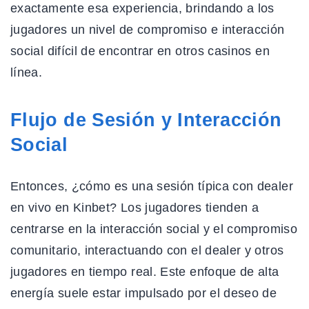
exactamente esa experiencia, brindando a los
jugadores un nivel de compromiso e interacción
social difícil de encontrar en otros casinos en
línea.
Flujo de Sesión y Interacción
Social
Entonces, ¿cómo es una sesión típica con dealer
en vivo en Kinbet? Los jugadores tienden a
centrarse en la interacción social y el compromiso
comunitario, interactuando con el dealer y otros
jugadores en tiempo real. Este enfoque de alta
energía suele estar impulsado por el deseo de