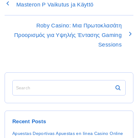
Masteron P Vaikutus ja Käyttö
Roby Casino: Μια Πρωτοκλασάτη
Προορισμός για Υψηλής Έντασης Gaming
Sessions
S
e
a
r
c
h
Recent
Posts
f
o
Apuestas Deportivas Apuestas en línea Casino Online
r