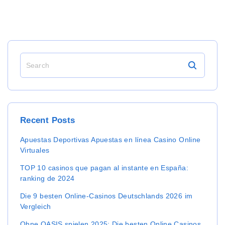
S
e
a
r
c
h
Recent
Posts
f
o
Apuestas Deportivas Apuestas en línea Casino Online
r
Virtuales
:
TOP 10 casinos que pagan al instante en España:
ranking de 2024
Die 9 besten Online-Casinos Deutschlands 2026 im
Vergleich
Ohne OASIS spielen 2025: Die besten Online Casinos