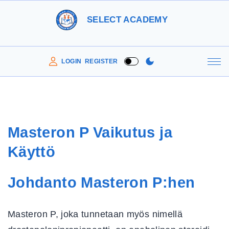
S
SELECT ACADEMY
k
i
p
LOGIN
REGISTER
t
o
c
o
Masteron P Vaikutus ja
n
Käyttö
t
e
Johdanto Masteron P:hen
n
t
Masteron P, joka tunnetaan myös nimellä