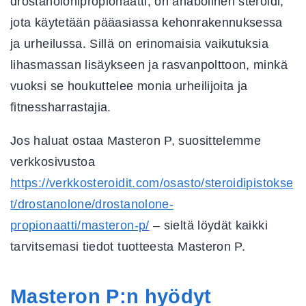
drostanolonipropionaatti, on anabolinen steroidi,
jota käytetään pääasiassa kehonrakennuksessa
ja urheilussa. Sillä on erinomaisia vaikutuksia
lihasmassan lisäykseen ja rasvanpolttoon, minkä
vuoksi se houkuttelee monia urheilijoita ja
fitnessharrastajia.
Jos haluat ostaa Masteron P, suosittelemme
verkkosivustoa
https://verkkosteroidit.com/osasto/steroidipistokse
t/drostanolone/drostanolone-
propionaatti/masteron-p/
– sieltä löydät kaikki
tarvitsemasi tiedot tuotteesta Masteron P.
Masteron P:n hyödyt