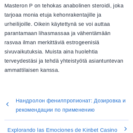
Masteron P on tehokas anabolinen steroidi, joka
tarjoaa monia etuja kehonrakentajille ja
urheilijoille. Oikein käytettynä se voi auttaa
parantamaan lihasmassaa ja vähentämään
rasvaa ilman merkittäviä estrogeenisiä
sivuvaikutuksia. Muista aina huolehtia
terveydestäsi ja tehdä yhteistyötä asiantuntevan
ammattilaisen kanssa.
Нандролон фенилпропионат: Дозировка и
рекомендации по применению
Explorando las Emociones de Kinbet Casino