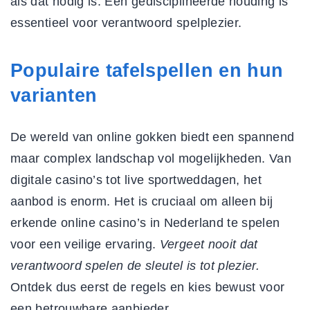
als dat nodig is. Een gedisciplineerde houding is
essentieel voor verantwoord spelplezier.
Populaire tafelspellen en hun
varianten
De wereld van online gokken biedt een spannend
maar complex landschap vol mogelijkheden. Van
digitale casino’s tot live sportweddagen, het
aanbod is enorm. Het is cruciaal om alleen bij
erkende online casino’s in Nederland
te spelen
voor een veilige ervaring.
Vergeet nooit dat
verantwoord spelen de sleutel is tot plezier.
Ontdek dus eerst de regels en kies bewust voor
een betrouwbare aanbieder.