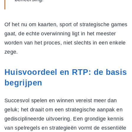
Of het nu om kaarten, sport of strategische games
gaat, de echte overwinning ligt in het
meester
worden van het proces
, niet slechts in een enkele
zege.
Huisvoordeel en RTP: de basis
begrijpen
Succesvol spelen en winnen vereist meer dan
geluk; het draait om een strategische aanpak en
gedisciplineerde uitvoering. Een grondige
kennis
van spelregels en strategieën
vormt de essentiële