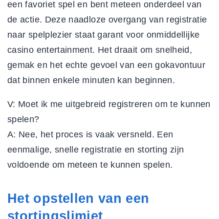
een favoriet spel en bent meteen onderdeel van
de actie. Deze naadloze overgang van registratie
naar spelplezier staat garant voor
onmiddellijke
casino entertainment
. Het draait om snelheid,
gemak en het echte gevoel van een gokavontuur
dat binnen enkele minuten kan beginnen.
V: Moet ik me uitgebreid registreren om te kunnen
spelen?
A: Nee, het proces is vaak versneld. Een
eenmalige, snelle registratie en storting zijn
voldoende om meteen te kunnen spelen.
Het opstellen van een
stortingslimiet