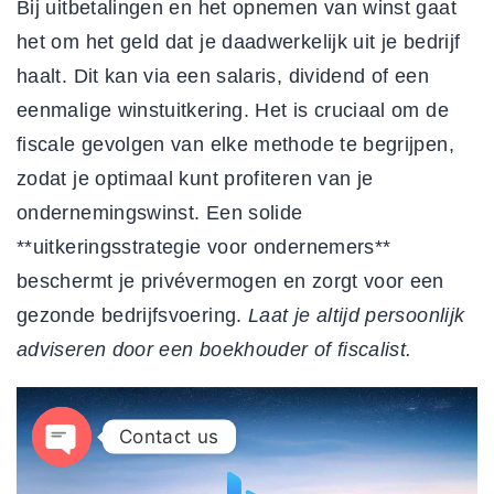
Bij uitbetalingen en het opnemen van winst gaat
het om het geld dat je daadwerkelijk uit je bedrijf
haalt. Dit kan via een salaris, dividend of een
eenmalige winstuitkering. Het is cruciaal om de
fiscale gevolgen van elke methode te begrijpen,
zodat je optimaal kunt profiteren van je
ondernemingswinst. Een solide
**uitkeringsstrategie voor ondernemers**
beschermt je privévermogen en zorgt voor een
gezonde bedrijfsvoering.
Laat je altijd persoonlijk
adviseren door een boekhouder of fiscalist.
Contact us
OPEN CHATY