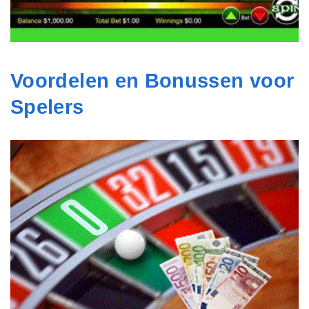
Voordelen en Bonussen voor
Spelers