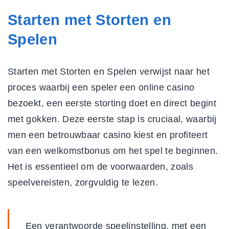
Starten met Storten en
Spelen
Starten met Storten en Spelen verwijst naar het
proces waarbij een speler een online casino
bezoekt, een eerste storting doet en direct begint
met gokken. Deze eerste stap is cruciaal, waarbij
men een betrouwbaar casino kiest en profiteert
van een
welkomstbonus
om het spel te beginnen.
Het is essentieel om de voorwaarden, zoals
speelvereisten, zorgvuldig te lezen.
Een verantwoorde speelinstelling, met een