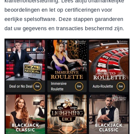
klantenondersteuning. Lees altijd onafhankelijke
beoordelingen en let op certificeringen voor
eerlijke spelsoftware. Deze stappen garanderen
dat uw gegevens en transacties beschermd zijn.