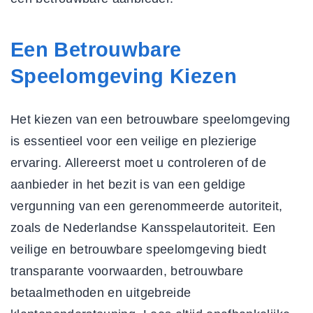
Een Betrouwbare
Speelomgeving Kiezen
Het kiezen van een betrouwbare speelomgeving
is essentieel voor een veilige en plezierige
ervaring. Allereerst moet u controleren of de
aanbieder in het bezit is van een geldige
vergunning van een gerenommeerde autoriteit,
zoals de Nederlandse Kansspelautoriteit. Een
veilige en betrouwbare speelomgeving
biedt
transparante voorwaarden, betrouwbare
betaalmethoden en uitgebreide