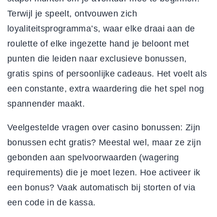
Terwijl je speelt, ontvouwen zich
loyaliteitsprogramma’s, waar elke draai aan de
roulette of elke ingezette hand je beloont met
punten die leiden naar exclusieve bonussen,
gratis spins of persoonlijke cadeaus. Het voelt als
een constante, extra waardering die het spel nog
spannender maakt.
Veelgestelde vragen over casino bonussen:
Zijn
bonussen echt gratis? Meestal wel, maar ze zijn
gebonden aan spelvoorwaarden (wagering
requirements) die je moet lezen. Hoe activeer ik
een bonus? Vaak automatisch bij storten of via
een code in de kassa.