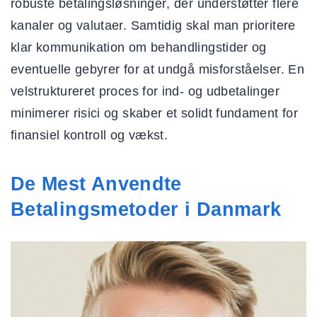
robuste betalingsløsninger
, der understøtter flere
kanaler og valutaer. Samtidig skal man prioritere
klar kommunikation om behandlingstider og
eventuelle gebyrer for at undgå misforståelser. En
velstruktureret proces for ind- og udbetalinger
minimerer risici og skaber et solidt fundament for
finansiel kontroll
og vækst.
De Mest Anvendte
Betalingsmetoder i Danmark