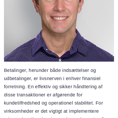
Betalinger, herunder både indsættelser og
udbetalinger, er livsnerven i enhver finansiel
forretning. En effektiv og sikker håndtering af
disse transaktioner er afgørende for
kundetilfredshed og operationel stabilitet. For
virksomheder er det vigtigt at implementere