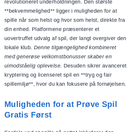
revolutioneret underholdningen. Den største
**bekvemmelighed** ligger i muligheden for at
spille når som helst og hvor som helst, direkte fra
din enhed. Platformene præsenterer et
uovertruffet udvalg af spil, der langt overgiver den
lokale klub.
Denne tilgængelighed kombineret
med generøse velkomstbonusser skaber en
uimodståelig oplevelse.
Desuden sikrer avanceret
kryptering og licenseret spil en **tryg og fair
spillemiljø**, hvor du kan fokusere på fornøjelsen.
Muligheden for at Prøve Spil
Gratis Først