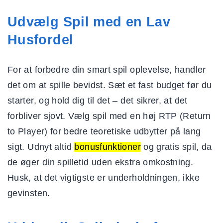
Udvælg Spil med en Lav
Husfordel
For at forbedre din
smart spil oplevelse
, handler
det om at spille bevidst. Sæt et fast budget før du
starter, og hold dig til det – det sikrer, at det
forbliver sjovt. Vælg spil med en høj RTP (Return
to Player) for bedre teoretiske udbytter på lang
sigt. Udnyt altid
bonusfunktioner
og gratis spil, da
de øger din spilletid uden ekstra omkostning.
Husk, at det vigtigste er underholdningen, ikke
gevinsten.