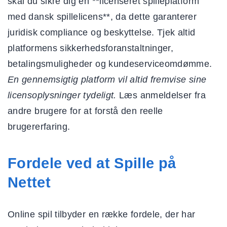
skal du sikre dig en **licenseret spilleplatform
med dansk spillelicens**, da dette garanterer
juridisk compliance og beskyttelse. Tjek altid
platformens sikkerhedsforanstaltninger,
betalingsmuligheder og kundeserviceomdømme.
En gennemsigtig platform vil altid fremvise sine
licensoplysninger tydeligt.
Læs anmeldelser fra
andre brugere for at forstå den reelle
brugererfaring.
Fordele ved at Spille på
Nettet
Online spil tilbyder en række fordele, der har