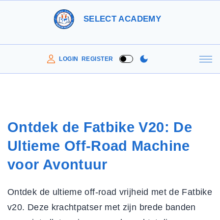
S
SELECT ACADEMY
k
i
p
LOGIN
REGISTER
t
o
c
o
Ontdek de Fatbike V20: De
n
Ultieme Off-Road Machine
t
e
voor Avontuur
n
t
Ontdek de ultieme off-road vrijheid met de Fatbike
v20. Deze krachtpatser met zijn
brede banden