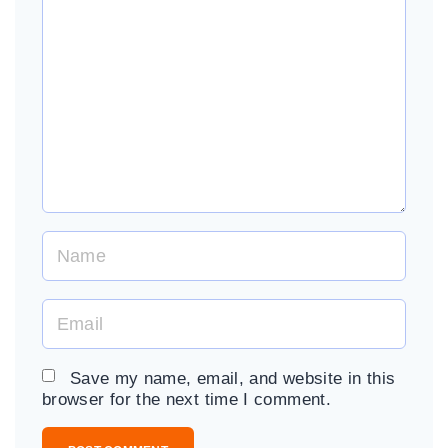
m
m
e
n
t
N
a
m
E
e
m
*
a
Save my name, email, and website in this
i
browser for the next time I comment.
l