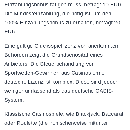
Einzahlungsbonus tätigen muss, beträgt 10 EUR.
Die Mindesteinzahlung, die nötig ist, um den
100% Einzahlungsbonus zu erhalten, beträgt 20
EUR.
Eine gültige Glücksspiellizenz von anerkannten
Behörden zeigt die Grundseriösität eines
Anbieters. Die Steuerbehandlung von
Sportwetten-Gewinnen aus Casinos ohne
deutsche Lizenz ist komplex. Diese sind jedoch
weniger umfassend als das deutsche OASIS-
System.
Klassische Casinospiele, wie Blackjack, Baccarat
oder Roulette (die ironischerweise mitunter