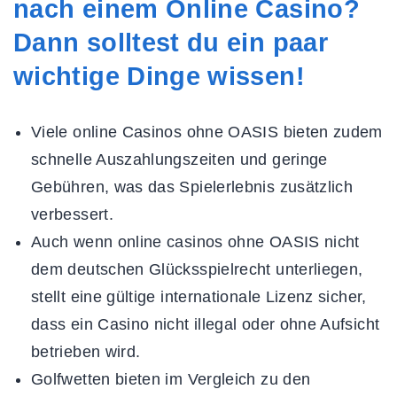
nach einem Online Casino?
Dann solltest du ein paar
wichtige Dinge wissen!
Viele online Casinos ohne OASIS bieten zudem
schnelle Auszahlungszeiten und geringe
Gebühren, was das Spielerlebnis zusätzlich
verbessert.
Auch wenn online casinos ohne OASIS nicht
dem deutschen Glücksspielrecht unterliegen,
stellt eine gültige internationale Lizenz sicher,
dass ein Casino nicht illegal oder ohne Aufsicht
betrieben wird.
Golfwetten bieten im Vergleich zu den