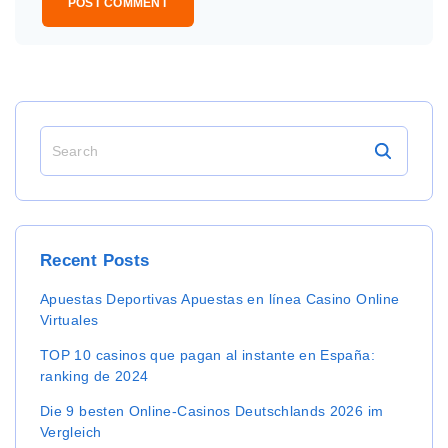
*
S
e
a
r
c
h
Recent
Posts
f
o
Apuestas Deportivas Apuestas en línea Casino Online
r
Virtuales
:
TOP 10 casinos que pagan al instante en España:
ranking de 2024
Die 9 besten Online-Casinos Deutschlands 2026 im
Vergleich