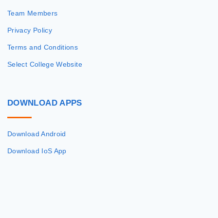
Team Members
Privacy Policy
Terms and Conditions
Select College Website
DOWNLOAD
APPS
Download Android
Download IoS App