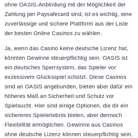
ohne OASIS-Anbindung mit der Möglichkeit der
Zahlung per Paysafecard sind, ist es wichtig, eine
zuverlässige und sichere Plattform aus der Liste
der besten Online Casinos zu wählen.
Ja, wenn das Casino keine deutsche Lizenz hat,
könnten Gewinne steuerpflichtig sein. OASIS ist
ein deutsches Sperrsystem, das Spieler vor
exzessivem Glücksspiel schützt. Diese Casinos
sind an OASIS angebunden, bieten aber dafür ein
höheres Maß an Sicherheit und Schutz vor
Spielsucht. Hier sind einige Optionen, die dir ein
sichereres Spielerlebnis bieten, aber dennoch
Flexibilität ermöglichen. Gewinne aus Casinos
ohne deutsche Lizenz können steuerpflichtig sein,