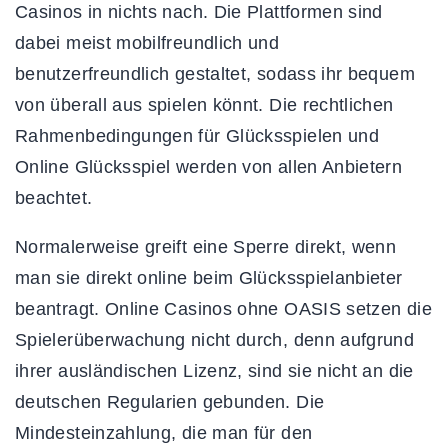
Casinos in nichts nach. Die Plattformen sind
dabei meist mobilfreundlich und
benutzerfreundlich gestaltet, sodass ihr bequem
von überall aus spielen könnt. Die rechtlichen
Rahmenbedingungen für Glücksspielen und
Online Glücksspiel werden von allen Anbietern
beachtet.
Normalerweise greift eine Sperre direkt, wenn
man sie direkt online beim Glücksspielanbieter
beantragt. Online Casinos ohne OASIS setzen die
Spielerüberwachung nicht durch, denn aufgrund
ihrer ausländischen Lizenz, sind sie nicht an die
deutschen Regularien gebunden. Die
Mindesteinzahlung, die man für den