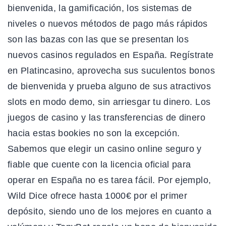
bienvenida, la gamificación, los sistemas de
niveles o nuevos métodos de pago más rápidos
son las bazas con las que se presentan los
nuevos casinos regulados en España. Regístrate
en Platincasino, aprovecha sus suculentos bonos
de bienvenida y prueba alguno de sus atractivos
slots en modo demo, sin arriesgar tu dinero. Los
juegos de casino y las transferencias de dinero
hacia estas bookies no son la excepción.
Sabemos que elegir un casino online seguro y
fiable que cuente con la licencia oficial para
operar en España no es tarea fácil. Por ejemplo,
Wild Dice ofrece hasta 1000€ por el primer
depósito, siendo uno de los mejores en cuanto a