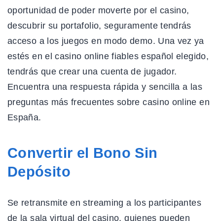
oportunidad de poder moverte por el casino,
descubrir su portafolio, seguramente tendrás
acceso a los juegos en modo demo. Una vez ya
estés en el casino online fiables español elegido,
tendrás que crear una cuenta de jugador.
Encuentra una respuesta rápida y sencilla a las
preguntas más frecuentes sobre casino online en
España.
Convertir el Bono Sin
Depósito
Se retransmite en streaming a los participantes
de la sala virtual del casino, quienes pueden