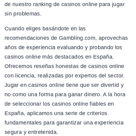
de nuestro ranking de casinos online para jugar
sin problemas.
Cuando eliges basándote en las
recomendaciones de Gambling.com, aprovechas
años de experiencia evaluando y probando los
casinos online más destacados en España.
Ofrecemos reseñas honestas de casinos online
con licencia, realizadas por expertos del sector.
Jugar en casinos online tiene que ser divertid y
no como una forma para ganar dinero. A la hora
de seleccionar los casinos online fiables en
España, aplicamos una serie de criterios
fundamentales para garantizar una experiencia
segura y entretenida.