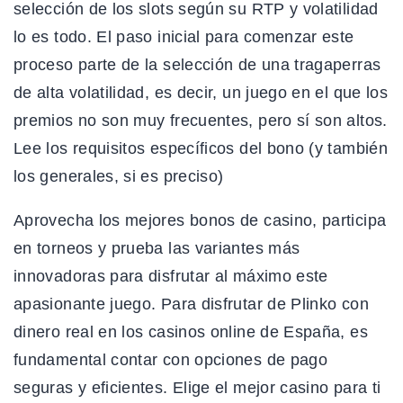
selección de los slots según su RTP y volatilidad
lo es todo. El paso inicial para comenzar este
proceso parte de la selección de una tragaperras
de alta volatilidad, es decir, un juego en el que los
premios no son muy frecuentes, pero sí son altos.
Lee los requisitos específicos del bono (y también
los generales, si es preciso)
Aprovecha los mejores bonos de casino, participa
en torneos y prueba las variantes más
innovadoras para disfrutar al máximo este
apasionante juego. Para disfrutar de Plinko con
dinero real en los casinos online de España, es
fundamental contar con opciones de pago
seguras y eficientes. Elige el mejor casino para ti