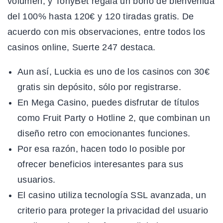
volúmen; y TonyBet regala un bono de bienvenida
del 100% hasta 120€ y 120 tiradas gratis. De
acuerdo con mis observaciones, entre todos los
casinos online, Suerte 247 destaca.
Aun así, Luckia es uno de los casinos con 30€
gratis sin depósito, sólo por registrarse.
En Mega Casino, puedes disfrutar de títulos
como Fruit Party o Hotline 2, que combinan un
diseño retro con emocionantes funciones.
Por esa razón, hacen todo lo posible por
ofrecer beneficios interesantes para sus
usuarios.
El casino utiliza tecnología SSL avanzada, un
criterio para proteger la privacidad del usuario