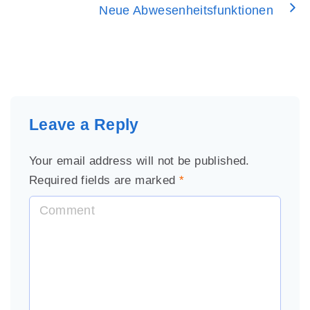
Neue Abwesenheitsfunktionen
Leave a Reply
Your email address will not be published.
Required fields are marked
*
C
o
m
m
e
n