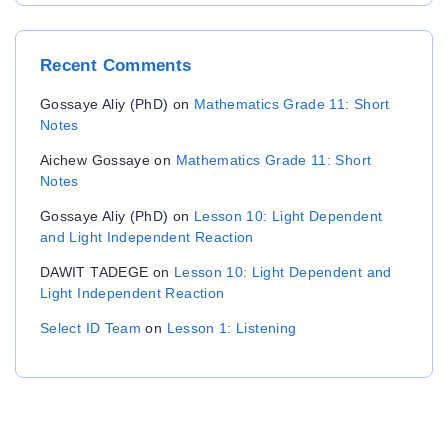
Recent
Comments
Gossaye Aliy (PhD)
on
Mathematics Grade 11: Short
Notes
Aichew Gossaye
on
Mathematics Grade 11: Short
Notes
Gossaye Aliy (PhD)
on
Lesson 10: Light Dependent
and Light Independent Reaction
DAWIT TADEGE
on
Lesson 10: Light Dependent and
Light Independent Reaction
Select ID Team
on
Lesson 1: Listening