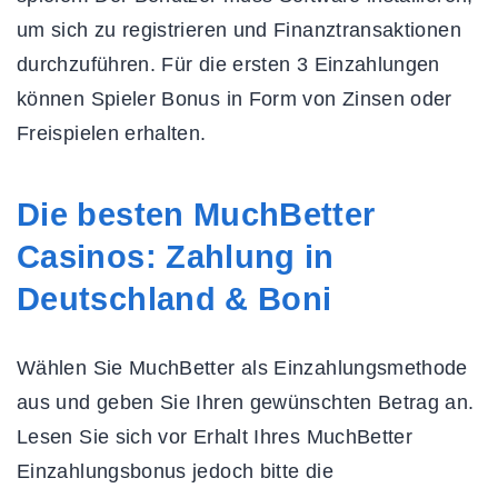
um sich zu registrieren und Finanztransaktionen
durchzuführen. Für die ersten 3 Einzahlungen
können Spieler Bonus in Form von Zinsen oder
Freispielen erhalten.
Die besten MuchBetter
Casinos: Zahlung in
Deutschland & Boni
Wählen Sie MuchBetter als Einzahlungsmethode
aus und geben Sie Ihren gewünschten Betrag an.
Lesen Sie sich vor Erhalt Ihres MuchBetter
Einzahlungsbonus jedoch bitte die