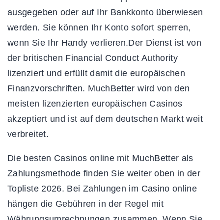
ausgegeben oder auf Ihr Bankkonto überwiesen
werden. Sie können Ihr Konto sofort sperren,
wenn Sie Ihr Handy verlieren.Der Dienst ist von
der britischen Financial Conduct Authority
lizenziert und erfüllt damit die europäischen
Finanzvorschriften. MuchBetter wird von den
meisten lizenzierten europäischen Casinos
akzeptiert und ist auf dem deutschen Markt weit
verbreitet.
Die besten Casinos online mit MuchBetter als
Zahlungsmethode finden Sie weiter oben in der
Topliste 2026. Bei Zahlungen im Casino online
hängen die Gebühren in der Regel mit
Währungsumrechnungen zusammen. Wenn Sie