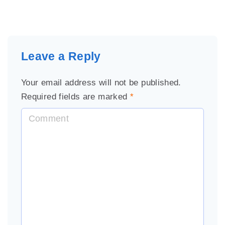
Leave a Reply
Your email address will not be published.
Required fields are marked
*
C
o
m
m
e
n
t