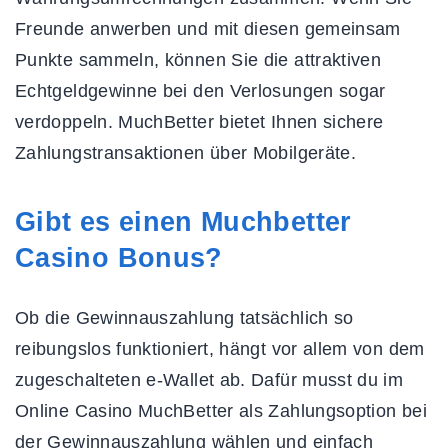
Freunde anwerben und mit diesen gemeinsam
Punkte sammeln, können Sie die attraktiven
Echtgeldgewinne bei den Verlosungen sogar
verdoppeln. MuchBetter bietet Ihnen sichere
Zahlungstransaktionen über Mobilgeräte.
Gibt es einen Muchbetter
Casino Bonus?
Ob die Gewinnauszahlung tatsächlich so
reibungslos funktioniert, hängt vor allem von dem
zugeschalteten e-Wallet ab. Dafür musst du im
Online Casino MuchBetter als Zahlungsoption bei
der Gewinnauszahlung wählen und einfach