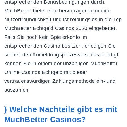
entsprechenden Bonusbedingungen durch.
MuchBetter bietet eine hervorragende mobile
Nutzerfreundlichkeit und ist reibungslos in die Top
MuchBetter Echtgeld Casinos 2020 eingebettet.
Falls Sie noch kein Spielerkonto im
entsprechenden Casino besitzen, erledigen Sie
schnell den Anmeldungsprozess. Ist das erledigt,
können Sie in einem der unzähligen MuchBetter
Online Casinos Echtgeld mit dieser
vertrauenswürdigen Zahlungsmethode ein- und
auszahlen.
) Welche Nachteile gibt es mit
MuchBetter Casinos?