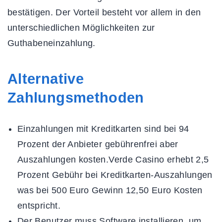
bestätigen. Der Vorteil besteht vor allem in den
unterschiedlichen Möglichkeiten zur
Guthabeneinzahlung.
Alternative
Zahlungsmethoden
Einzahlungen mit Kreditkarten sind bei 94
Prozent der Anbieter gebührenfrei aber
Auszahlungen kosten.Verde Casino erhebt 2,5
Prozent Gebühr bei Kreditkarten-Auszahlungen
was bei 500 Euro Gewinn 12,50 Euro Kosten
entspricht.
Der Benutzer muss Software installieren, um