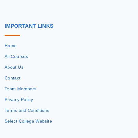
IMPORTANT
LINKS
Home
All Courses
About Us
Contact
Team Members
Privacy Policy
Terms and Conditions
Select College Website