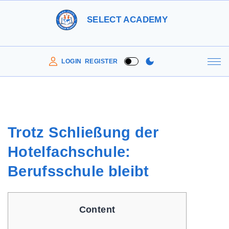
S
SELECT ACADEMY
k
i
p
LOGIN
REGISTER
t
o
c
o
Trotz Schließung der
n
Hotelfachschule:
t
e
Berufsschule bleibt
n
t
Content