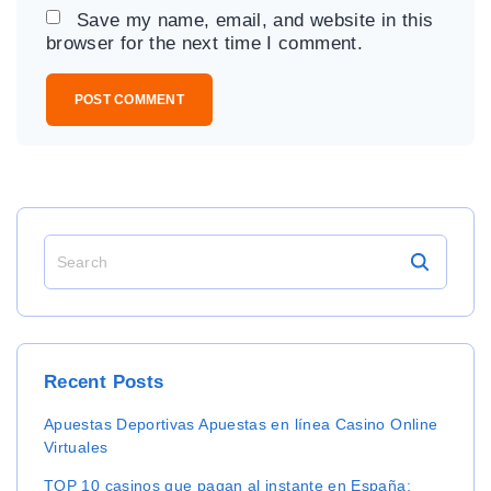
a
Save my name, email, and website in this
i
browser for the next time I comment.
l
*
S
e
a
r
c
h
Recent
Posts
f
o
Apuestas Deportivas Apuestas en línea Casino Online
r
Virtuales
:
TOP 10 casinos que pagan al instante en España: