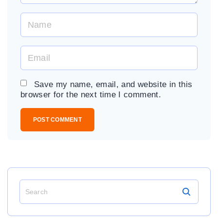
N
a
m
E
e
m
*
a
Save my name, email, and website in this
i
browser for the next time I comment.
l
*
S
e
a
r