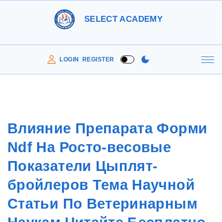
S
SELECT ACADEMY
k
i
p
LOGIN
REGISTER
t
o
c
o
Влияние Препарата Форми
n
Ndf На Росто-весовые
t
e
Показатели Цыплят-
n
бройлеров Тема Научной
t
Статьи По Ветеринарным