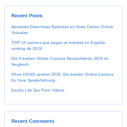
c
h
Recent
Posts
f
o
Apuestas Deportivas Apuestas en línea Casino Online
r
Virtuales
:
TOP 10 casinos que pagan al instante en España:
ranking de 2024
Die 9 besten Online-Casinos Deutschlands 2026 im
Vergleich
Ohne OASIS spielen 2025: Die besten Online Casinos
für freie Spielerfahrung
Gacha Life Sex Porn Videos
Recent
Comments