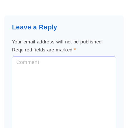
Leave a Reply
Your email address will not be published.
Required fields are marked
*
C
o
m
m
e
n
t